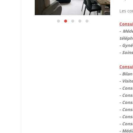
Les con
Consul
- Méd
téléph
- Gyné
- Soins
Consul
- Bila
- Visi
- Con
- Cons
- Cons
- Cons
- Cons
- Cons
- Médi